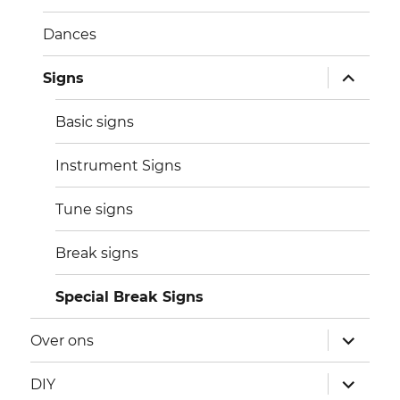
Dances
submen
Signs
uitvouw
Basic signs
Instrument Signs
Tune signs
Break signs
Special Break Signs
submen
Over ons
uitvouw
submen
DIY
uitvouw