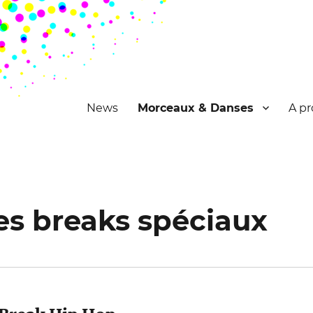
News
Morceaux & Danses
A pr
es breaks spéciaux