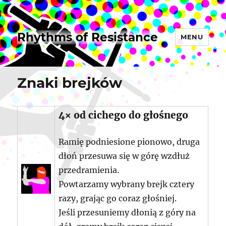
Rhythms of Resistance
MENU
Znaki brejków
4× od cichego do głośnego
Ramię podniesione pionowo, druga
dłoń przesuwa się w górę wzdłuż
przedramienia.
Powtarzamy wybrany brejk cztery
razy, grając go coraz głośniej.
Jeśli przesuniemy dłonią z góry na