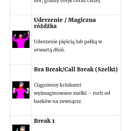
dół, gramy brejk coraz ciszej.
Uderzenie / Magiczna
różdżka
Uderzenie pięścią lub pałką w
otwartą dłoń.
Bra Break/Call Break (Szelki)
Ciągniemy kciukami
wyimaginowane szelki – ruch od
barków na zewnątrz.
Break 1